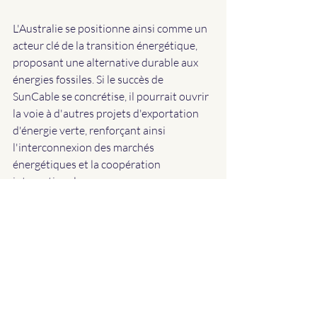
L'Australie se positionne ainsi comme un 
acteur clé de la transition énergétique, 
proposant une alternative durable aux 
énergies fossiles. Si le succès de 
SunCable se concrétise, il pourrait ouvrir 
la voie à d'autres projets d'exportation 
d'énergie verte, renforçant ainsi 
l'interconnexion des marchés 
énergétiques et la coopération 
internationale.
Avec cette initiative, l'Australie montre 
qu'un avenir énergétique propre et 
durable est non seulement possible, 
mais désormais en marche
.
Envie d'installer une centrale solaire sur 