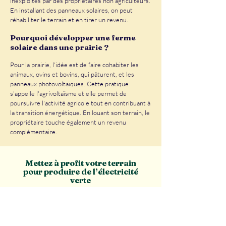
inexploités par des propriétaires non agriculteurs.
En installant des panneaux solaires, on peut
réhabiliter le terrain et en tirer un revenu. ​
Pourquoi développer une ferme
solaire dans une prairie ?​
Pour la prairie, l'idée est de faire cohabiter les
animaux, ovins et bovins, qui pâturent, et les
panneaux photovoltaïques. Cette pratique
s'appelle l'agrivoltaïsme et elle permet de
poursuivre l'activité agricole tout en contribuant à
la transition énergétique. En louant son terrain, le
propriétaire touche également un revenu
complémentaire.
Mettez à profit votre terrain
pour produire de l’électricité
verte
Investissez durablement
en hébergeant une
ferme
solaire
et percevez un loyer annuel