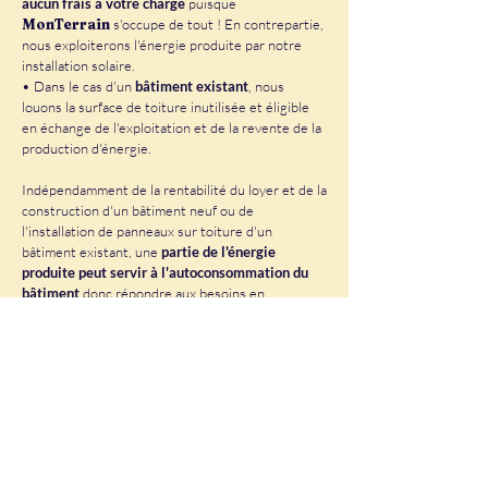
aucun frais à votre charge
puisque
MonTerrain
s'occupe de tout ! En contrepartie,
nous exploiterons l'énergie produite par notre
installation solaire.
• Dans le cas d'un
bâtiment existant
, nous
louons la surface de toiture inutilisée et éligible
en échange de l'exploitation et de la revente de la
production d'énergie.
Indépendamment de la rentabilité du loyer et de la
construction d'un bâtiment neuf ou de
l'installation de panneaux sur toiture d'un
bâtiment existant, une
partie de l'énergie
produite peut servir à l'autoconsommation du
bâtiment
donc répondre aux besoins en
électricité de l'activité.
Mettez à profit votre
terrain pour produire
de l’électricité verte
Investissez durablement
en hébergeant une
ferme
solaire
et percevez un loyer annuel