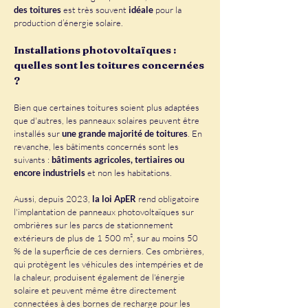
des toitures
est très souvent
idéale
pour la
production d’énergie solaire.
Installations photovoltaïques :
quelles sont les toitures concernées
?
Bien que certaines toitures soient plus adaptées
que d'autres, les panneaux solaires peuvent être
installés sur
une grande majorité de toitures
. En
revanche, les bâtiments concernés sont les
suivants :
bâtiments agricoles, tertiaires ou
encore industriels
et non les habitations.
Aussi, depuis 2023,
la loi ApER
rend obligatoire
l'implantation de panneaux photovoltaïques sur
ombrières sur les parcs de stationnement
extérieurs de plus de 1 500 m², sur au moins 50
% de la superficie de ces derniers. Ces ombrières,
qui protègent les véhicules des intempéries et de
la chaleur, produisent également de l'énergie
solaire et peuvent même être directement
connectées à des bornes de recharge pour les