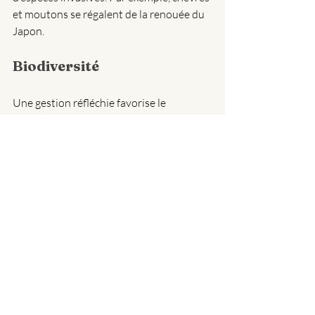
et moutons se régalent de la renouée du 
Japon.
Biodiversité
Une gestion réfléchie favorise le 
maintien d'une flore diversifiée en tenant 
compte des préférences alimentaires 
spécifiques de chaque animal. De plus, 
leurs déjections enrichissent le sol, 
créant des substrats qui encouragent la 
diversité des espèces sur le site.
Sauvegarde d'espèces 
rustiques et valorisation de 
races locales
Les gestionnaires d'éco-pâturage 