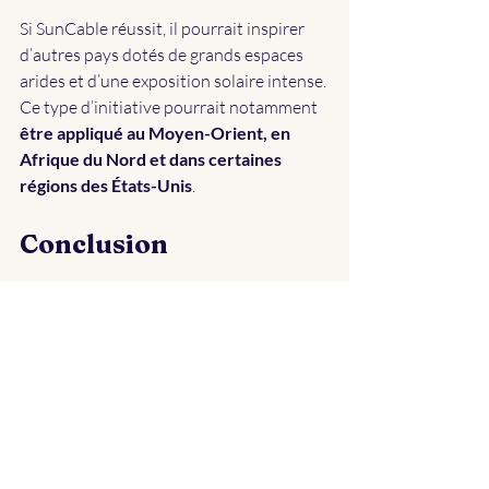
Si SunCable réussit, il pourrait inspirer 
d’autres pays dotés de grands espaces 
arides et d’une exposition solaire intense. 
Ce type d’initiative pourrait notamment 
être appliqué au Moyen-Orient, en 
Afrique du Nord et dans certaines 
régions des États-Unis
.
Conclusion
Le projet SunCable représente une 
avancée majeure dans le domaine de 
l’énergie solaire
. Grâce à 20 millions de 
panneaux 
photovoltaïques
, une 
production massive et un système 
d’exportation inédit, ce projet pourrait 
transformer l’Australie en exportateur 
majeur d’électricité renouvelable
.