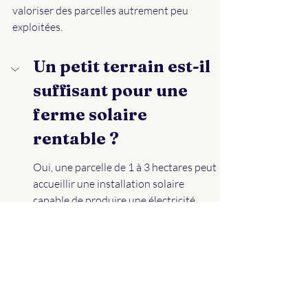
valoriser des parcelles autrement peu 
exploitées.
Un petit terrain est-il 
suffisant pour une 
ferme solaire 
rentable ?
Oui, une parcelle de 1 à 3 hectares peut 
accueillir une installation solaire 
capable de produire une électricité 
suffisante pour alimenter plusieurs 
foyers et générer des revenus stables.
Quelles sont les 
démarches 